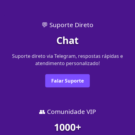
💬 Suporte Direto
Chat
Suporte direto via Telegram, respostas rápidas e
atendimento personalizado!
Falar Suporte
👥 Comunidade VIP
1000+