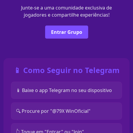
Junte-se a uma comunidade exclusiva de
jogadores e compartilhe experiências!
Entrar Grupo
📱 Como Seguir no Telegram
📱 Baixe o app Telegram no seu dispositivo
🔍 Procure por "@79X WinOficial"
👆 Toque em "Entrar" ou "Join"