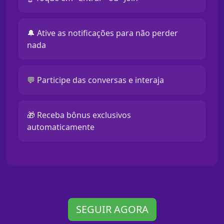
🔔 Ative as notificações para não perder
nada
💬 Participe das conversas e interaja
🎁 Receba bônus exclusivos
automaticamente
SEGUIR AGORA