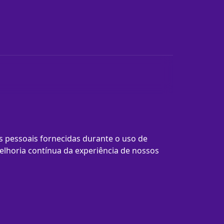
s pessoais fornecidas durante o uso de
elhoria contínua da experiência de nossos