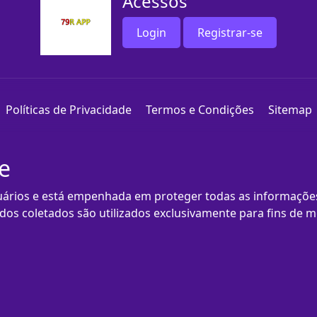
Acessos
Login
Registrar-se
Políticas de Privacidade
Termos e Condições
Sitemap
de
suários e está empenhada em proteger todas as informaçõe
os coletados são utilizados exclusivamente para fins de m