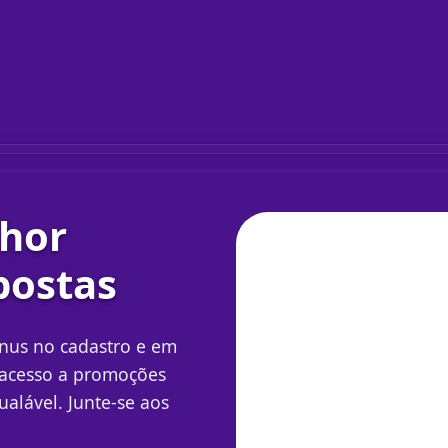
lhor
postas
nus no cadastro e em
 acesso a promoções
ualável. Junte-se aos