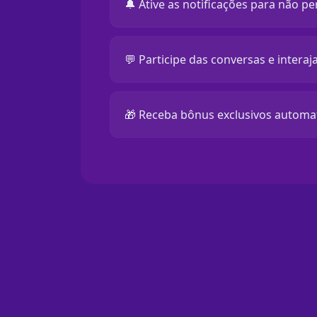
🔔 Ative as notificações para não p
💬 Participe das conversas e interaj
🎁 Receba bônus exclusivos autom