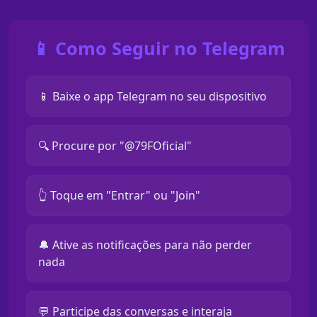
📱 Como Seguir no Telegram
📱 Baixe o app Telegram no seu dispositivo
🔍 Procure por "@79FOficial"
👆 Toque em "Entrar" ou "Join"
🔔 Ative as notificações para não perder
nada
💬 Participe das conversas e interaja