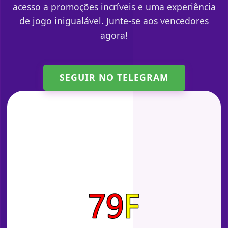
acesso a promoções incríveis e uma experiência
de jogo inigualável. Junte-se aos vencedores
agora!
SEGUIR NO TELEGRAM