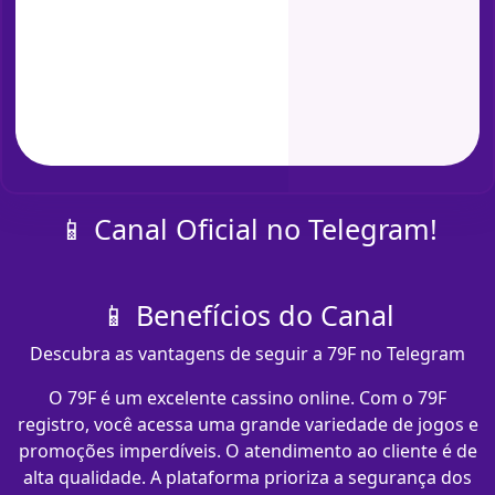
📱 Canal Oficial no Telegram!
📱 Benefícios do Canal
Descubra as vantagens de seguir a 79F no Telegram
O 79F é um excelente cassino online. Com o 79F
registro, você acessa uma grande variedade de jogos e
promoções imperdíveis. O atendimento ao cliente é de
alta qualidade. A plataforma prioriza a segurança dos