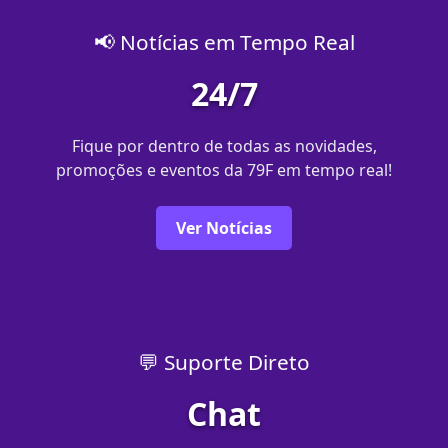
📢 Notícias em Tempo Real
24/7
Fique por dentro de todas as novidades,
promoções e eventos da 79F em tempo real!
Ver Notícias
💬 Suporte Direto
Chat