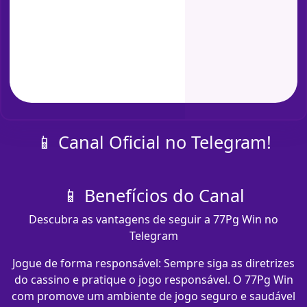
📱 Canal Oficial no Telegram!
📱 Benefícios do Canal
Descubra as vantagens de seguir a 77Pg Win no
Telegram
Jogue de forma responsável: Sempre siga as diretrizes
do cassino e pratique o jogo responsável. O 77Pg Win
com​ promove um ambiente de jogo seguro e saudável