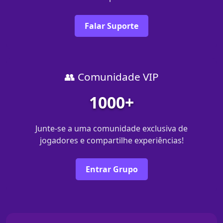
Falar Suporte
👥 Comunidade VIP
1000+
Junte-se a uma comunidade exclusiva de
jogadores e compartilhe experiências!
Entrar Grupo