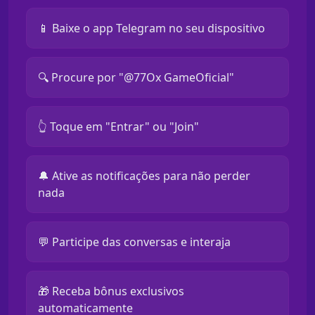
📱 Baixe o app Telegram no seu dispositivo
🔍 Procure por "@77Ox GameOficial"
👆 Toque em "Entrar" ou "Join"
🔔 Ative as notificações para não perder
nada
💬 Participe das conversas e interaja
🎁 Receba bônus exclusivos
automaticamente