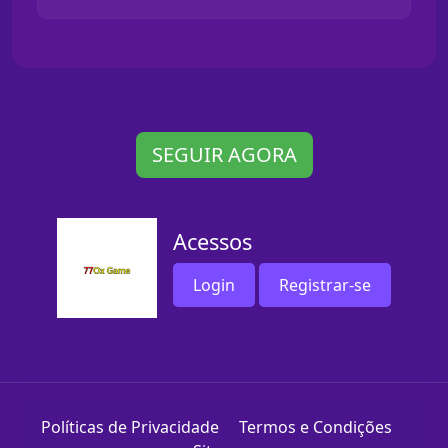
SEGUIR AGORA
Acessos
Login
Registrar-se
Políticas de Privacidade
Termos e Condições