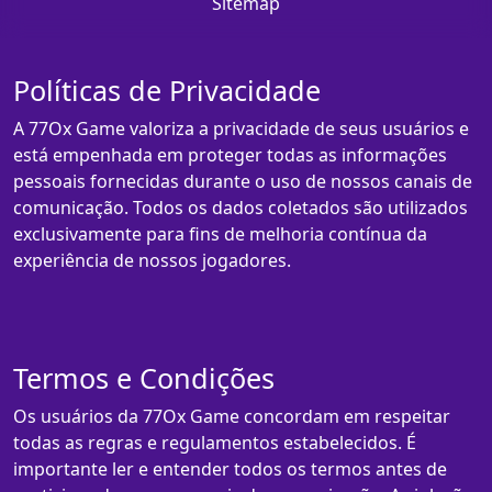
Sitemap
Políticas de Privacidade
A 77Ox Game valoriza a privacidade de seus usuários e
está empenhada em proteger todas as informações
pessoais fornecidas durante o uso de nossos canais de
comunicação. Todos os dados coletados são utilizados
exclusivamente para fins de melhoria contínua da
experiência de nossos jogadores.
Termos e Condições
Os usuários da 77Ox Game concordam em respeitar
todas as regras e regulamentos estabelecidos. É
importante ler e entender todos os termos antes de