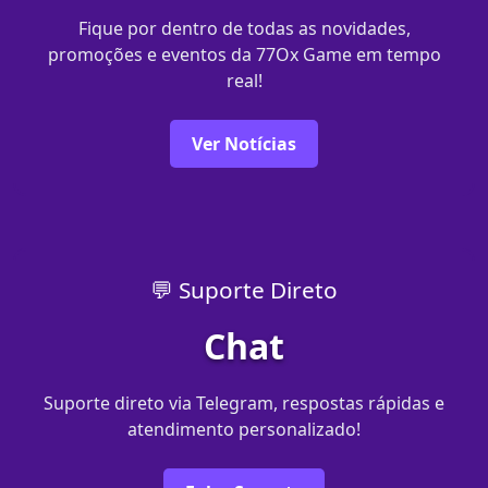
Fique por dentro de todas as novidades,
promoções e eventos da 77Ox Game em tempo
real!
Ver Notícias
💬 Suporte Direto
Chat
Suporte direto via Telegram, respostas rápidas e
atendimento personalizado!