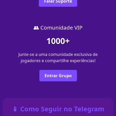
Falar Suporte
👥 Comunidade VIP
1000+
Junte-se a uma comunidade exclusiva de
jogadores e compartilhe experiências!
Entrar Grupo
📱 Como Seguir no Telegram