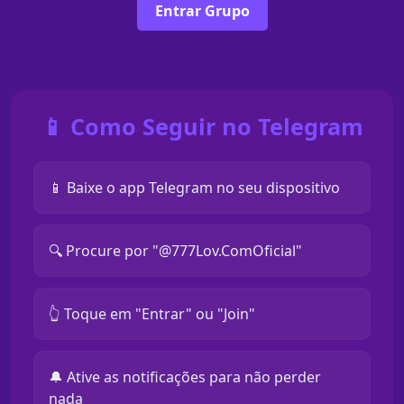
Entrar Grupo
📱 Como Seguir no Telegram
📱 Baixe o app Telegram no seu dispositivo
🔍 Procure por "@777Lov.ComOficial"
👆 Toque em "Entrar" ou "Join"
🔔 Ative as notificações para não perder
nada