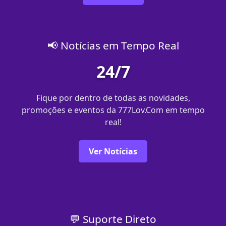
📢 Notícias em Tempo Real
24/7
Fique por dentro de todas as novidades,
promoções e eventos da 777Lov.Com em tempo
real!
Ver Notícias
💬 Suporte Direto