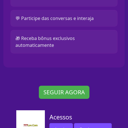
💬 Participe das conversas e interaja
🎁 Receba bônus exclusivos
automaticamente
SEGUIR AGORA
Acessos