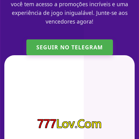
você tem acesso a promoções incríveis e uma
experiência de jogo inigualável. Junte-se aos
vencedores agora!
SEGUIR NO TELEGRAM