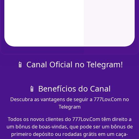
📱 Canal Oficial no Telegram!
📱 Benefícios do Canal
Descubra as vantagens de seguir a 777Lov.Com no
Telegram
Todos os novos clientes do 777Lov.Com têm direito a
um bônus de boas-vindas, que pode ser um bônus de
primeiro depósito ou rodadas grátis em um caça-