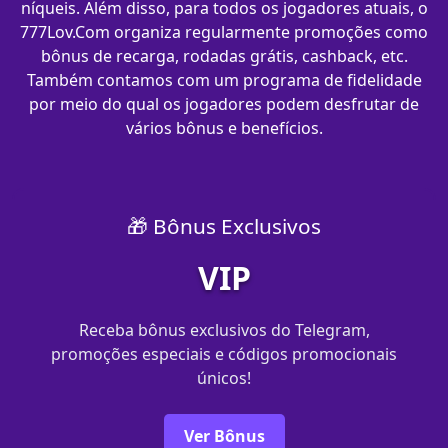
níqueis. Além disso, para todos os jogadores atuais, o
777Lov.Com organiza regularmente promoções como
bônus de recarga, rodadas grátis, cashback, etc.
Também contamos com um programa de fidelidade
por meio do qual os jogadores podem desfrutar de
vários bônus e benefícios.
🎁 Bônus Exclusivos
VIP
Receba bônus exclusivos do Telegram,
promoções especiais e códigos promocionais
únicos!
Ver Bônus