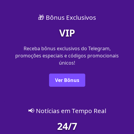
🎁 Bônus Exclusivos
VIP
Receba bônus exclusivos do Telegram,
promoções especiais e códigos promocionais
únicos!
Ver Bônus
📢 Notícias em Tempo Real
24/7