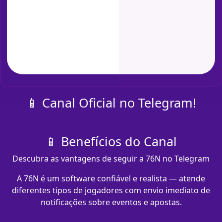
📱 Canal Oficial no Telegram!
📱 Benefícios do Canal
Descubra as vantagens de seguir a 76N no Telegram
A 76N é um software confiável e realista — atende
diferentes tipos de jogadores com envio imediato de
notificações sobre eventos e apostas.