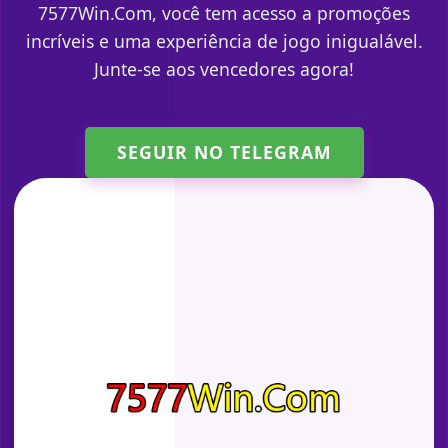
7577Win.Com, você tem acesso a promoções
incríveis e uma experiência de jogo inigualável.
Junte-se aos vencedores agora!
SEGUIR NO TELEGRAM