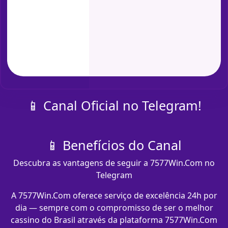
📱 Canal Oficial no Telegram!
📱 Benefícios do Canal
Descubra as vantagens de seguir a 7577Win.Com no
Telegram
A 7577Win.Com oferece serviço de excelência 24h por
dia — sempre com o compromisso de ser o melhor
cassino do Brasil através da plataforma 7577Win.Com