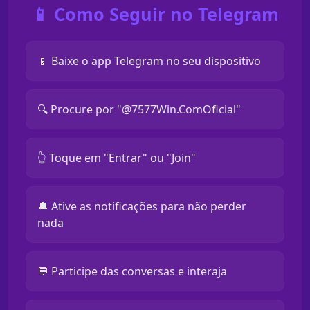
📱 Como Seguir no Telegram
📱 Baixe o app Telegram no seu dispositivo
🔍 Procure por "@7577Win.ComOficial"
👆 Toque em "Entrar" ou "Join"
🔔 Ative as notificações para não perder
nada
💬 Participe das conversas e interaja