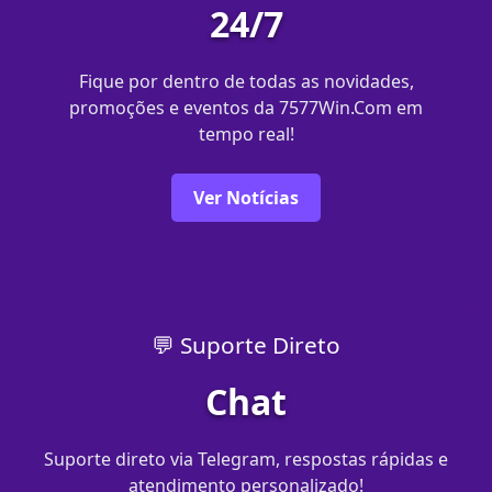
24/7
Fique por dentro de todas as novidades,
promoções e eventos da 7577Win.Com em
tempo real!
Ver Notícias
💬 Suporte Direto
Chat
Suporte direto via Telegram, respostas rápidas e
atendimento personalizado!