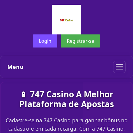
Login
Registrar-se
Menu
📱 747 Casino A Melhor
Plataforma de Apostas
Cadastre-se na 747 Casino para ganhar bônus no
cadastro e em cada recarga. Com a 747 Casino,