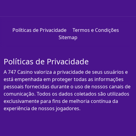
Políticas de Privacidade
Termos e Condições
Sitemap
Políticas de Privacidade
A 747 Casino valoriza a privacidade de seus usuários e
está empenhada em proteger todas as informações
pessoais fornecidas durante o uso de nossos canais de
comunicação. Todos os dados coletados são utilizados
exclusivamente para fins de melhoria contínua da
experiência de nossos jogadores.