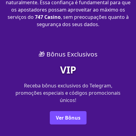
naturalmente. Essa confiança é fundamental para que
os apostadores possam aproveitar ao máximo os
serviços do
747 Casino
, sem preocupações quanto à
segurança dos seus dados.
🎁 Bônus Exclusivos
VIP
Receba bônus exclusivos do Telegram,
promoções especiais e códigos promocionais
únicos!
Ver Bônus