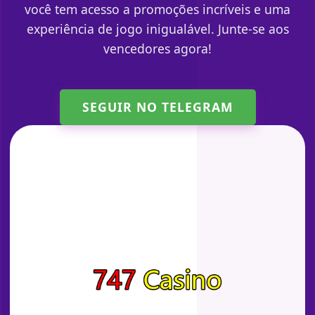
você tem acesso a promoções incríveis e uma
experiência de jogo inigualável. Junte-se aos
vencedores agora!
SEGUIR NO TELEGRAM