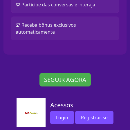
💬 Participe das conversas e interaja
🎁 Receba bônus exclusivos
automaticamente
SEGUIR AGORA
Acessos
Login
Registrar-se