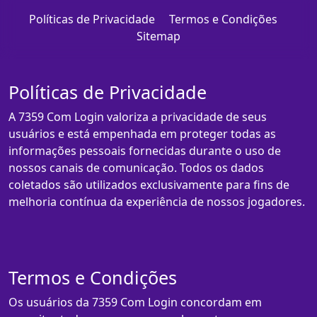
Políticas de Privacidade
Termos e Condições
Sitemap
Políticas de Privacidade
A 7359 Com Login valoriza a privacidade de seus
usuários e está empenhada em proteger todas as
informações pessoais fornecidas durante o uso de
nossos canais de comunicação. Todos os dados
coletados são utilizados exclusivamente para fins de
melhoria contínua da experiência de nossos jogadores.
Termos e Condições
Os usuários da 7359 Com Login concordam em