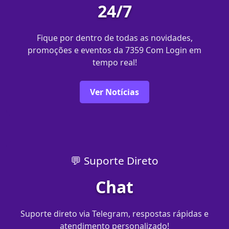
24/7
Fique por dentro de todas as novidades,
promoções e eventos da 7359 Com Login em
tempo real!
Ver Notícias
💬 Suporte Direto
Chat
Suporte direto via Telegram, respostas rápidas e
atendimento personalizado!