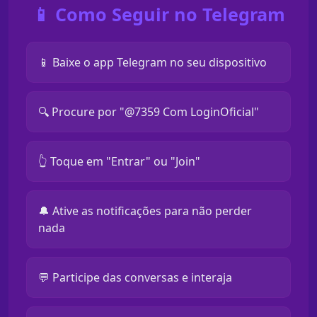
📱 Como Seguir no Telegram
📱 Baixe o app Telegram no seu dispositivo
🔍 Procure por "@7359 Com LoginOficial"
👆 Toque em "Entrar" ou "Join"
🔔 Ative as notificações para não perder
nada
💬 Participe das conversas e interaja