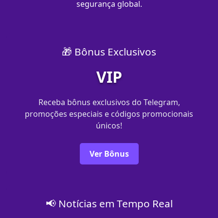
segurança global.
🎁 Bônus Exclusivos
VIP
Receba bônus exclusivos do Telegram,
promoções especiais e códigos promocionais
únicos!
Ver Bônus
📢 Notícias em Tempo Real