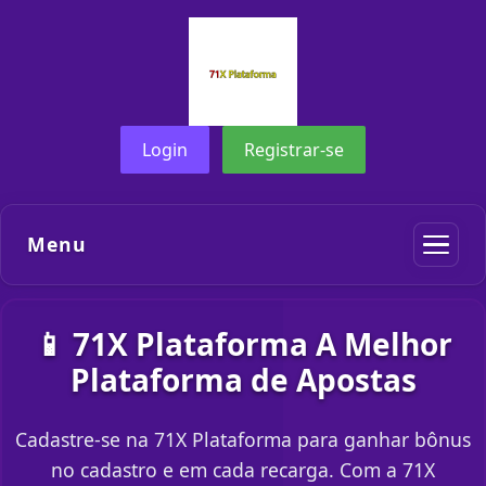
Login
Registrar-se
Menu
📱 71X Plataforma A Melhor
Plataforma de Apostas
Cadastre-se na 71X Plataforma para ganhar bônus
no cadastro e em cada recarga. Com a 71X