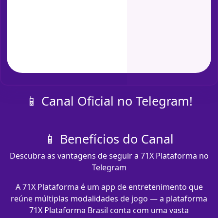
📱 Canal Oficial no Telegram!
📱 Benefícios do Canal
Descubra as vantagens de seguir a 71X Plataforma no
Telegram
A 71X Plataforma é um app de entretenimento que
reúne múltiplas modalidades de jogo — a plataforma
71X Plataforma Brasil conta com uma vasta