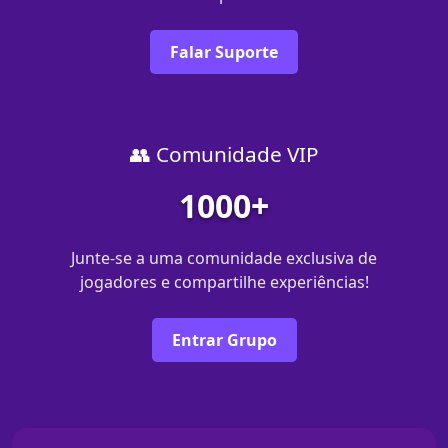
Falar Suporte
👥 Comunidade VIP
1000+
Junte-se a uma comunidade exclusiva de
jogadores e compartilhe experiências!
Entrar Grupo