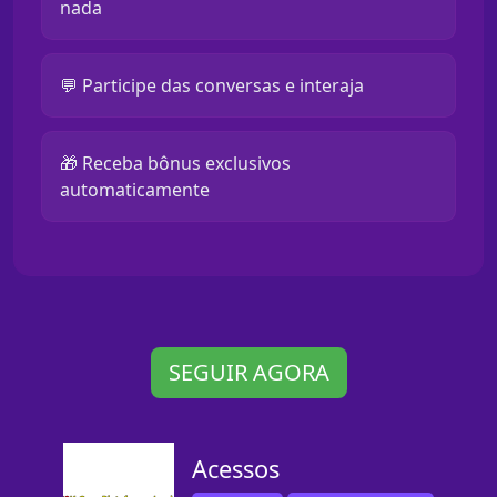
nada
💬 Participe das conversas e interaja
🎁 Receba bônus exclusivos
automaticamente
SEGUIR AGORA
Acessos