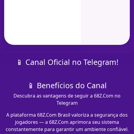
📱 Canal Oficial no Telegram!
📱 Benefícios do Canal
Descubra as vantagens de seguir a 68Z.Com no
Telegram
A plataforma 68Z.Com Brasil valoriza a segurança dos
jogadores — a 68Z.Com aprimora seu sistema
constantemente para garantir um ambiente confiável.