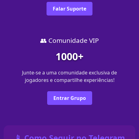
Falar Suporte
👥 Comunidade VIP
1000+
Junte-se a uma comunidade exclusiva de
jogadores e compartilhe experiências!
Entrar Grupo
📱 Como Seguir no Telegram