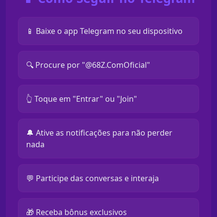
📱 Baixe o app Telegram no seu dispositivo
🔍 Procure por "@68Z.ComOficial"
👆 Toque em "Entrar" ou "Join"
🔔 Ative as notificações para não perder
nada
💬 Participe das conversas e interaja
🎁 Receba bônus exclusivos