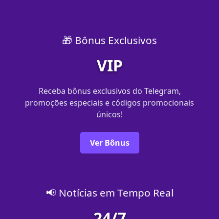
🎁 Bônus Exclusivos
VIP
Receba bônus exclusivos do Telegram,
promoções especiais e códigos promocionais
únicos!
Ver Bônus
📢 Notícias em Tempo Real
24/7