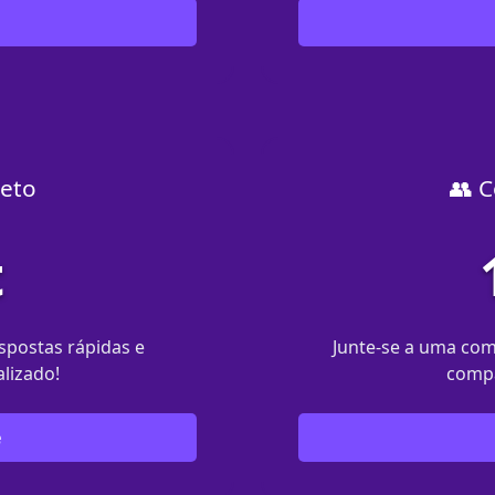
reto
👥 
t
espostas rápidas e
Junte-se a uma com
lizado!
compa
e