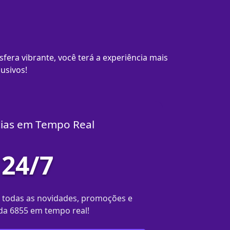
fera vibrante, você terá a experiência mais
usivos!
cias em Tempo Real
24/7
e todas as novidades, promoções e
da 6855 em tempo real!