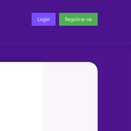
Login
Registrar-se