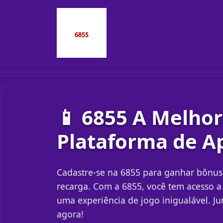
📱 6855 A Melhor
Plataforma de A
Cadastre-se na 6855 para ganhar bônus
recarga. Com a 6855, você tem acesso a
uma experiência de jogo inigualável. J
agora!