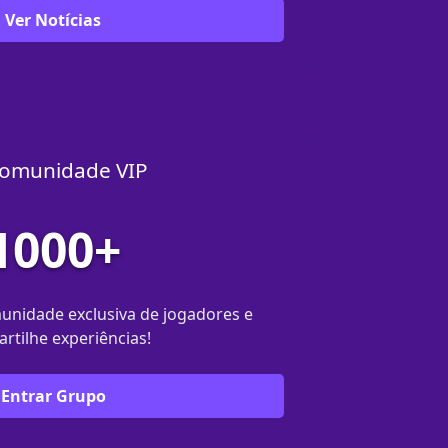
Ver Notícias
Comunidade VIP
1000+
unidade exclusiva de jogadores e
rtilhe experiências!
Entrar Grupo