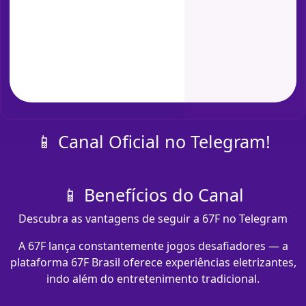
📱 Canal Oficial no Telegram!
📱 Benefícios do Canal
Descubra as vantagens de seguir a 67F no Telegram
A 67F lança constantemente jogos desafiadores — a
plataforma 67F Brasil oferece experiências eletrizantes,
indo além do entretenimento tradicional.