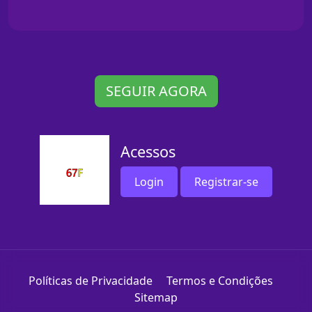
SEGUIR AGORA
Acessos
Login
Registrar-se
Políticas de Privacidade
Termos e Condições
Sitemap