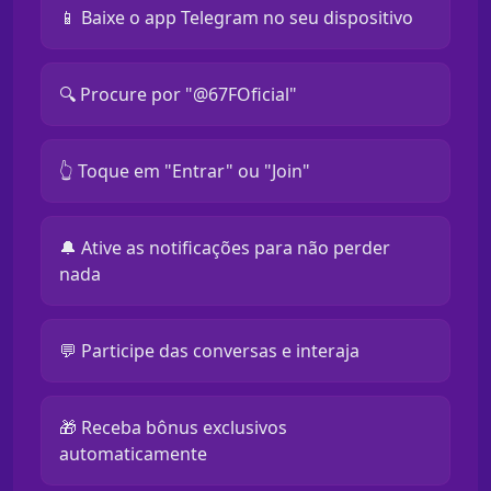
📱 Baixe o app Telegram no seu dispositivo
🔍 Procure por "@67FOficial"
👆 Toque em "Entrar" ou "Join"
🔔 Ative as notificações para não perder
nada
💬 Participe das conversas e interaja
🎁 Receba bônus exclusivos
automaticamente