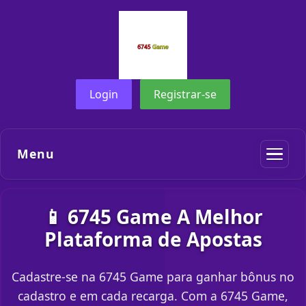
Login
Registrar-se
Menu
📱 6745 Game A Melhor
Plataforma de Apostas
Cadastre-se na 6745 Game para ganhar bônus no
cadastro e em cada recarga. Com a 6745 Game,