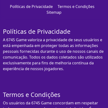
Políticas de Privacidade
Termos e Condições
Sitemap
Políticas de Privacidade
A 6745 Game valoriza a privacidade de seus usuários e
está empenhada em proteger todas as informações
pessoais fornecidas durante o uso de nossos canais de
comunicação. Todos os dados coletados são utilizados
exclusivamente para fins de melhoria contínua da
experiência de nossos jogadores.
Termos e Condições
Os usuários da 6745 Game concordam em respeitar