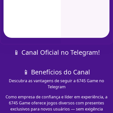
📱 Canal Oficial no Telegram!
📱 Benefícios do Canal
Descubra as vantagens de seguir a 6745 Game no
Telegram
Como empresa de confiança e líder em experiência, a
6745 Game oferece jogos diversos com presentes
exclusivos para novos usuários — sem exigência