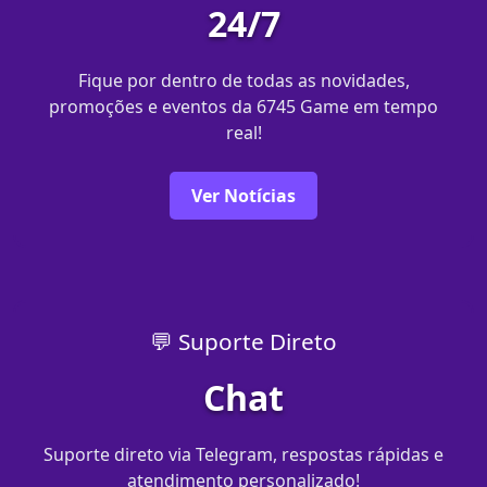
24/7
Fique por dentro de todas as novidades,
promoções e eventos da 6745 Game em tempo
real!
Ver Notícias
💬 Suporte Direto
Chat
Suporte direto via Telegram, respostas rápidas e
atendimento personalizado!