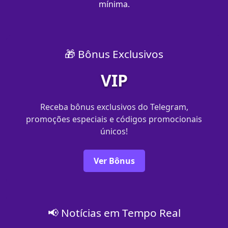
mínima.
🎁 Bônus Exclusivos
VIP
Receba bônus exclusivos do Telegram,
promoções especiais e códigos promocionais
únicos!
Ver Bônus
📢 Notícias em Tempo Real