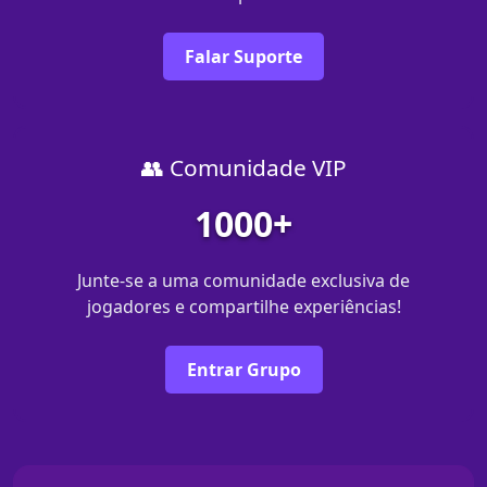
Falar Suporte
👥 Comunidade VIP
1000+
Junte-se a uma comunidade exclusiva de
jogadores e compartilhe experiências!
Entrar Grupo