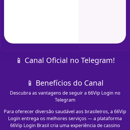
📱 Canal Oficial no Telegram!
📱 Benefícios do Canal
Descubra as vantagens de seguir a 66Vip Login no
Telegram
Para oferecer diversão saudável aos brasileiros, a 66Vip
Login entrega os melhores serviços — a plataforma
66Vip Login Brasil cria uma experiência de cassino