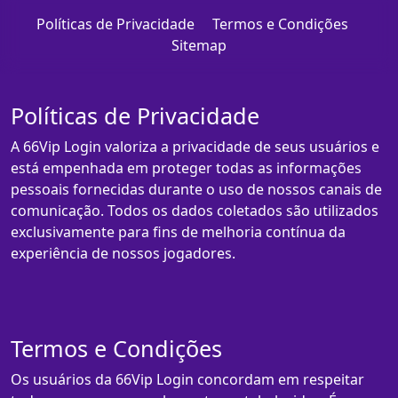
Políticas de Privacidade
Termos e Condições
Sitemap
Políticas de Privacidade
A 66Vip Login valoriza a privacidade de seus usuários e
está empenhada em proteger todas as informações
pessoais fornecidas durante o uso de nossos canais de
comunicação. Todos os dados coletados são utilizados
exclusivamente para fins de melhoria contínua da
experiência de nossos jogadores.
Termos e Condições
Os usuários da 66Vip Login concordam em respeitar