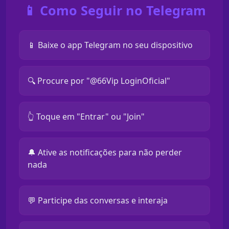
📱 Como Seguir no Telegram
📱 Baixe o app Telegram no seu dispositivo
🔍 Procure por "@66Vip LoginOficial"
👆 Toque em "Entrar" ou "Join"
🔔 Ative as notificações para não perder
nada
💬 Participe das conversas e interaja