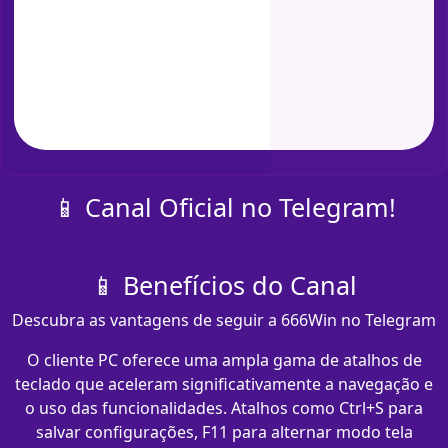
📱 Canal Oficial no Telegram!
📱 Benefícios do Canal
Descubra as vantagens de seguir a 666Win no Telegram
O cliente PC oferece uma ampla gama de atalhos de
teclado que aceleram significativamente a navegação e
o uso das funcionalidades. Atalhos como Ctrl+S para
salvar configurações, F11 para alternar modo tela