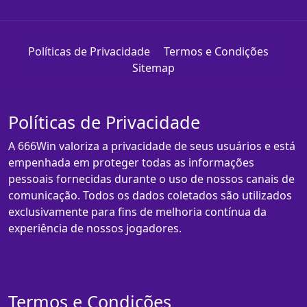
Políticas de Privacidade
Termos e Condições
Sitemap
Políticas de Privacidade
A 666Win valoriza a privacidade de seus usuários e está
empenhada em proteger todas as informações
pessoais fornecidas durante o uso de nossos canais de
comunicação. Todos os dados coletados são utilizados
exclusivamente para fins de melhoria contínua da
experiência de nossos jogadores.
Termos e Condições