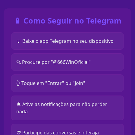
📱 Como Seguir no Telegram
📱 Baixe o app Telegram no seu dispositivo
🔍 Procure por "@666WinOficial"
👆 Toque em "Entrar" ou "Join"
🔔 Ative as notificações para não perder
nada
💬 Participe das conversas e interaja