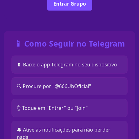
Entrar Grupo
📱 Como Seguir no Telegram
📱 Baixe o app Telegram no seu dispositivo
🔍 Procure por "@666UbOficial"
👆 Toque em "Entrar" ou "Join"
🔔 Ative as notificações para não perder
nada