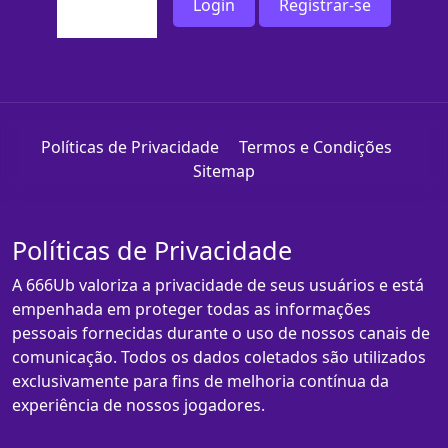
Login
Registrar-se
Políticas de Privacidade
Termos e Condições
Sitemap
Políticas de Privacidade
A 666Ub valoriza a privacidade de seus usuários e está
empenhada em proteger todas as informações
pessoais fornecidas durante o uso de nossos canais de
comunicação. Todos os dados coletados são utilizados
exclusivamente para fins de melhoria contínua da
experiência de nossos jogadores.