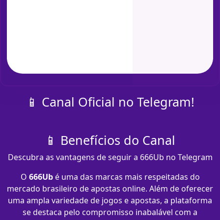
📱 Canal Oficial no Telegram!
📱 Benefícios do Canal
Descubra as vantagens de seguir a 666Ub no Telegram
O
666Ub
é uma das marcas mais respeitadas do
mercado brasileiro de apostas online. Além de oferecer
uma ampla variedade de jogos e apostas, a plataforma
se destaca pelo compromisso inabalável com a