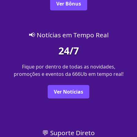
Ver Bônus
📢 Notícias em Tempo Real
24/7
Fique por dentro de todas as novidades,
promoções e eventos da 666Ub em tempo real!
Ver Notícias
💬 Suporte Direto