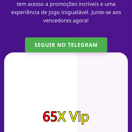
tem acesso a promoções incríveis e uma
experiência de jogo inigualável. Junte-se aos
vencedores agora!
SEGUIR NO TELEGRAM