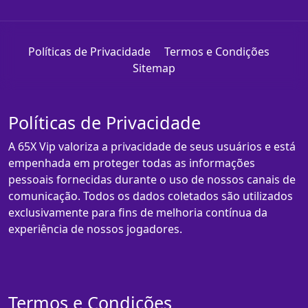
Políticas de Privacidade
Termos e Condições
Sitemap
Políticas de Privacidade
A 65X Vip valoriza a privacidade de seus usuários e está
empenhada em proteger todas as informações
pessoais fornecidas durante o uso de nossos canais de
comunicação. Todos os dados coletados são utilizados
exclusivamente para fins de melhoria contínua da
experiência de nossos jogadores.
Termos e Condições