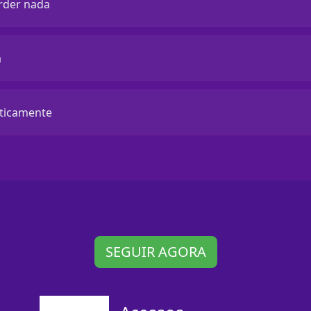
erder nada
a
aticamente
SEGUIR AGORA