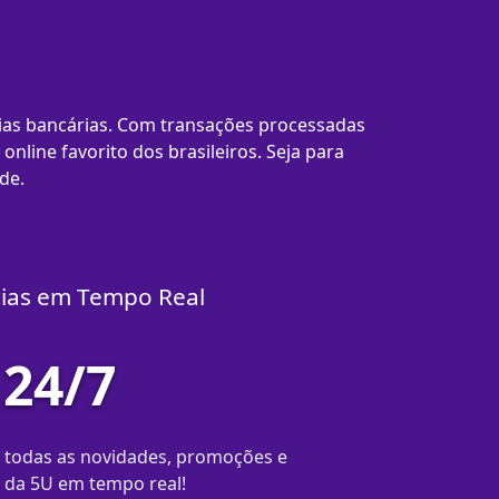
cias bancárias. Com transações processadas
line favorito dos brasileiros. Seja para
de.
cias em Tempo Real
24/7
e todas as novidades, promoções e
 da 5U em tempo real!