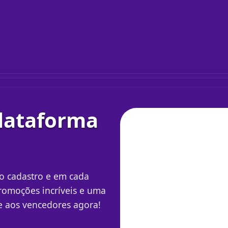
Plataforma
o cadastro e em cada
romoções incríveis e uma
se aos vencedores agora!