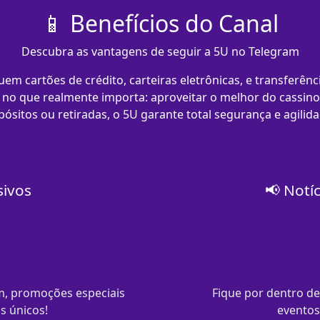
📱 Benefícios do Canal
Descubra as vantagens de seguir a 5U no Telegram
m cartões de crédito, carteiras eletrônicas, e transferên
o que realmente importa: aproveitar o melhor do cassino on
pósitos ou retiradas, o 5U garante total segurança e agilida
sivos
📢 Notí
m, promoções especiais
Fique por dentro d
s únicos!
eventos