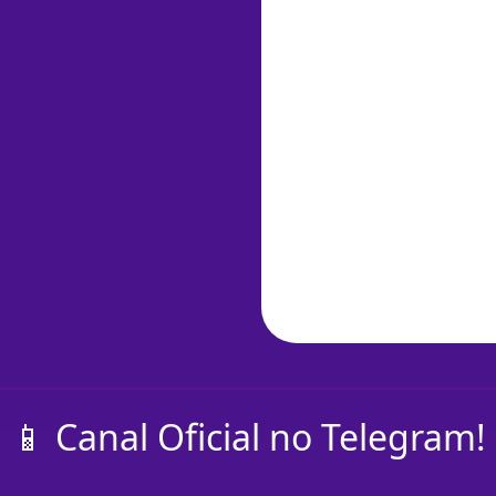
📱 Canal Oficial no Telegram!