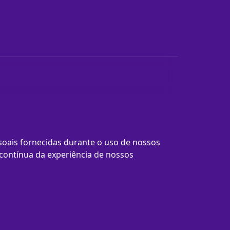
soais fornecidas durante o uso de nossos
 contínua da experiência de nossos