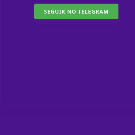
SEGUIR NO TELEGRAM