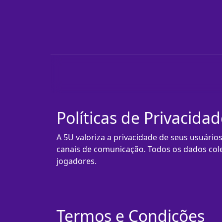
Políticas de Privacida
A 5U valoriza a privacidade de seus usuári
canais de comunicação. Todos os dados cole
jogadores.
Termos e Condições