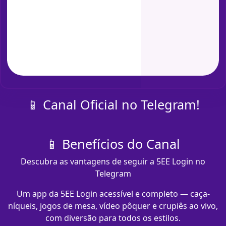
📱 Canal Oficial no Telegram!
📱 Benefícios do Canal
Descubra as vantagens de seguir a 5EE Login no
Telegram
Um app da 5EE Login acessível e completo — caça-
níqueis, jogos de mesa, vídeo pôquer e crupiês ao vivo,
com diversão para todos os estilos.