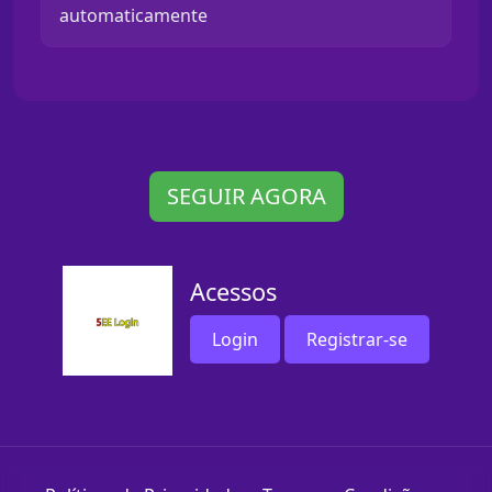
automaticamente
SEGUIR AGORA
Acessos
Login
Registrar-se