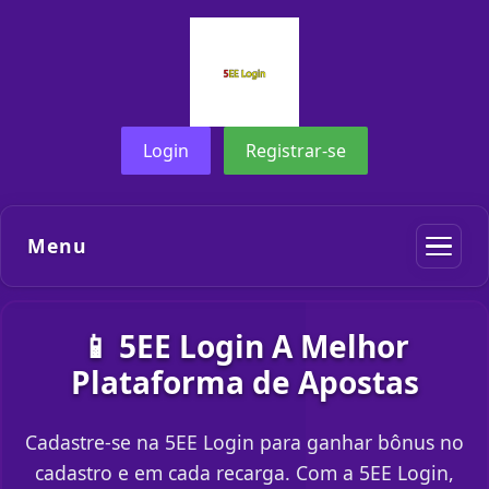
Login
Registrar-se
Menu
📱 5EE Login A Melhor
Plataforma de Apostas
Cadastre-se na 5EE Login para ganhar bônus no
cadastro e em cada recarga. Com a 5EE Login,