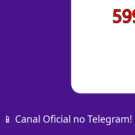
📱 Canal Oficial no Telegram!