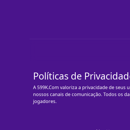
Políticas de Privacida
A 599K.Com valoriza a privacidade de seus
nossos canais de comunicação. Todos os dad
jogadores.