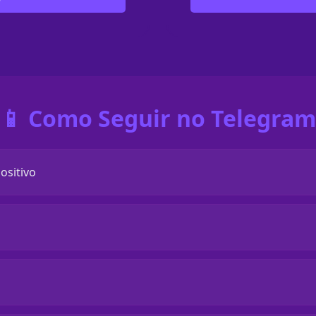
📱 Como Seguir no Telegram
ositivo