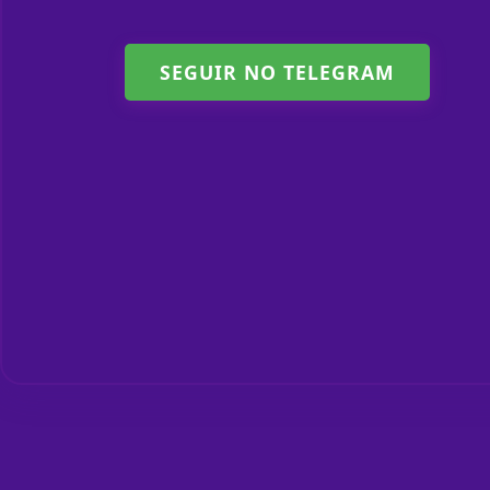
SEGUIR NO TELEGRAM