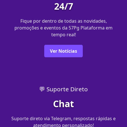
24/7
Fique por dentro de todas as novidades,
promoções e eventos da 57Pg Plataforma em
tempo real!
Ver Notícias
💬 Suporte Direto
Chat
Suporte direto via Telegram, respostas rápidas e
atendimento personalizado!