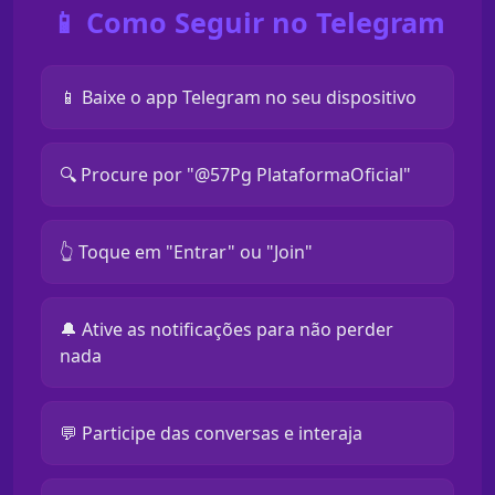
📱 Como Seguir no Telegram
📱 Baixe o app Telegram no seu dispositivo
🔍 Procure por "@57Pg PlataformaOficial"
👆 Toque em "Entrar" ou "Join"
🔔 Ative as notificações para não perder
nada
💬 Participe das conversas e interaja