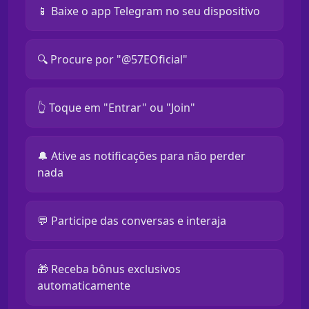
📱 Baixe o app Telegram no seu dispositivo
🔍 Procure por "@57EOficial"
👆 Toque em "Entrar" ou "Join"
🔔 Ative as notificações para não perder
nada
💬 Participe das conversas e interaja
🎁 Receba bônus exclusivos
automaticamente