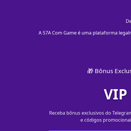
De
A 57A Com Game é uma plataforma legalme
🎁 Bônus Exclu
VIP
Receba bônus exclusivos do Telegra
e códigos promocionai