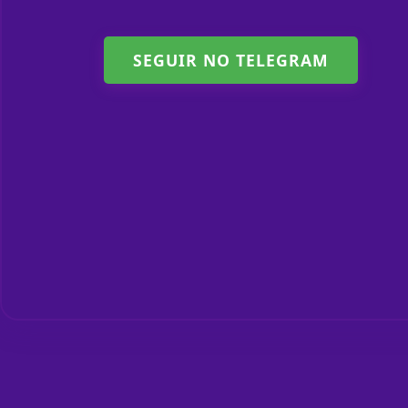
SEGUIR NO TELEGRAM