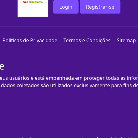
Login
Registrar-se
Políticas de Privacidade
Termos e Condições
Sitemap
de
seus usuários e está empenhada em proteger todas as info
dados coletados são utilizados exclusivamente para fins d