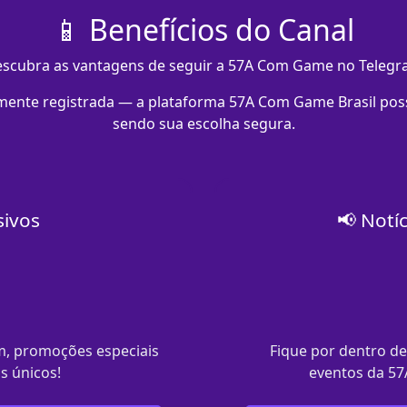
📱 Benefícios do Canal
scubra as vantagens de seguir a 57A Com Game no Teleg
nte registrada — a plataforma 57A Com Game Brasil possu
sendo sua escolha segura.
sivos
📢 Notí
m, promoções especiais
Fique por dentro d
s únicos!
eventos da 5