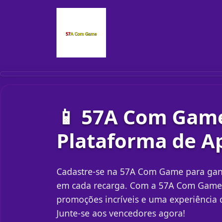
📱 57A Com Gam
Plataforma de A
Cadastre-se na 57A Com Game para gan
em cada recarga. Com a 57A Com Game,
promoções incríveis e uma experiência d
Junte-se aos vencedores agora!