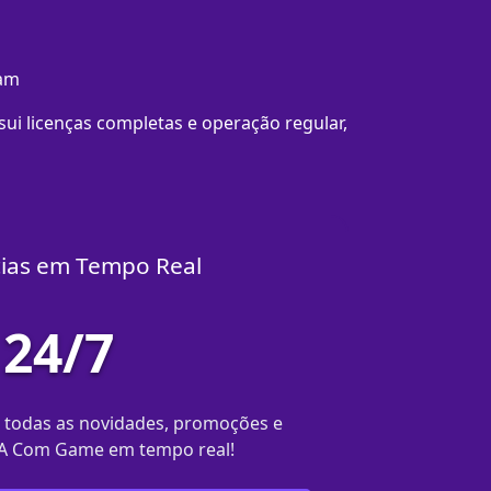
ram
i licenças completas e operação regular,
cias em Tempo Real
24/7
e todas as novidades, promoções e
7A Com Game em tempo real!