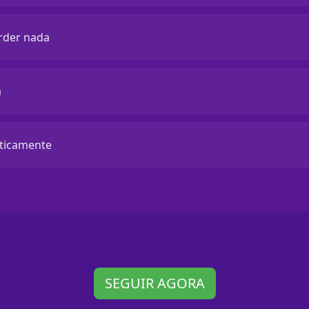
erder nada
a
aticamente
SEGUIR AGORA