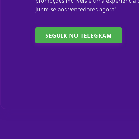
promoções incríveis e uma experiência d
Junte-se aos vencedores agora!
SEGUIR NO TELEGRAM