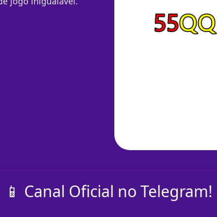
e jogo inigualável.
📱 Canal Oficial no Telegram!