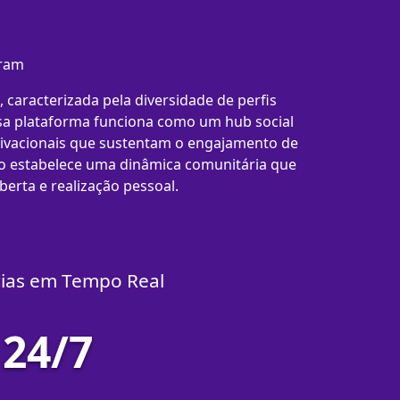
gram
 caracterizada pela diversidade de perfis
ssa plataforma funciona como um hub social
ivacionais que sustentam o engajamento de
co estabelece uma dinâmica comunitária que
erta e realização pessoal.
cias em Tempo Real
24/7