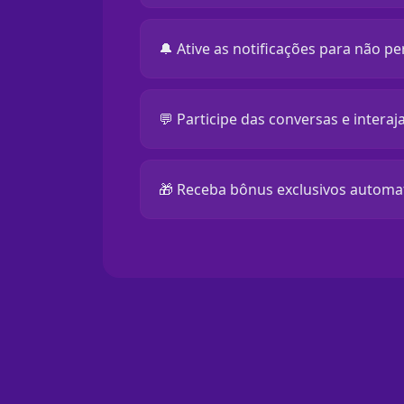
🔔 Ative as notificações para não p
💬 Participe das conversas e interaj
🎁 Receba bônus exclusivos autom