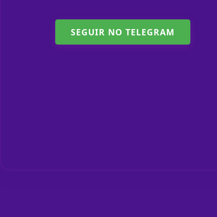
SEGUIR NO TELEGRAM