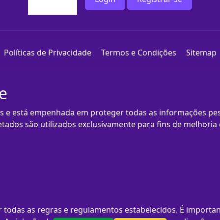
Políticas de Privacidade
Termos e Condições
Sitemap
de
ios e está empenhada em proteger todas as informações pe
tados são utilizados exclusivamente para fins de melhoria
todas as regras e regulamentos estabelecidos. É importan