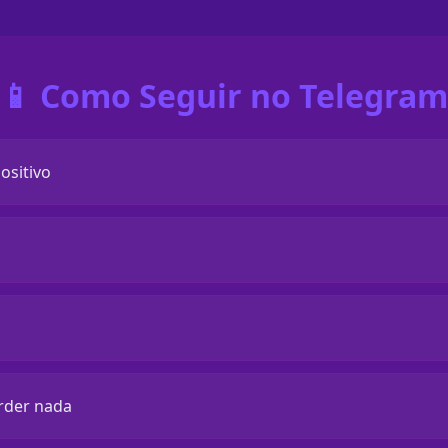
📱 Como Seguir no Telegram
ositivo
erder nada