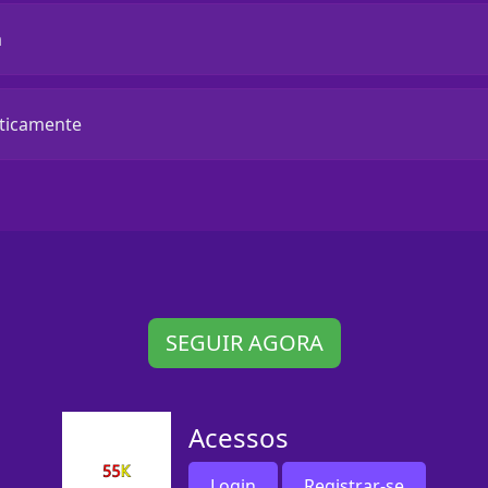
a
aticamente
SEGUIR AGORA
Acessos
Login
Registrar-se