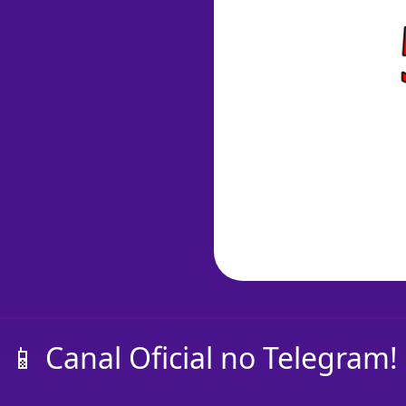
📱 Canal Oficial no Telegram!