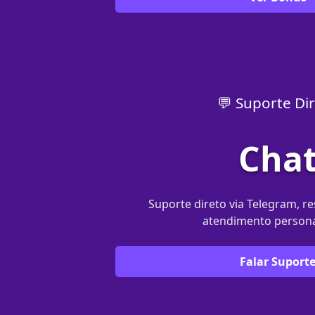
💬 Suporte Di
Cha
Suporte direto via Telegram, r
atendimento persona
Falar Suport