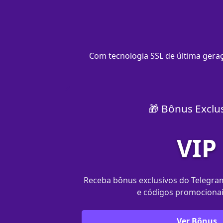
Com tecnologia SSL de última geraçã
🎁 Bônus Exclu
VIP
Receba bônus exclusivos do Telegra
e códigos promocionai
Ver Bônus