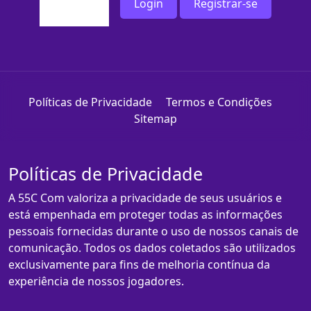
Login
Registrar-se
Políticas de Privacidade
Termos e Condições
Sitemap
Políticas de Privacidade
A 55C Com valoriza a privacidade de seus usuários e
está empenhada em proteger todas as informações
pessoais fornecidas durante o uso de nossos canais de
comunicação. Todos os dados coletados são utilizados
exclusivamente para fins de melhoria contínua da
experiência de nossos jogadores.