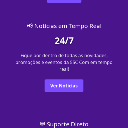
📢 Notícias em Tempo Real
24/7
Fique por dentro de todas as novidades,
promoções e eventos da 55C Com em tempo
real!
Ver Notícias
💬 Suporte Direto