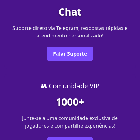
Chat
Suporte direto via Telegram, respostas rápidas e
atendimento personalizado!
Falar Suporte
👥 Comunidade VIP
1000+
Junte-se a uma comunidade exclusiva de
jogadores e compartilhe experiências!