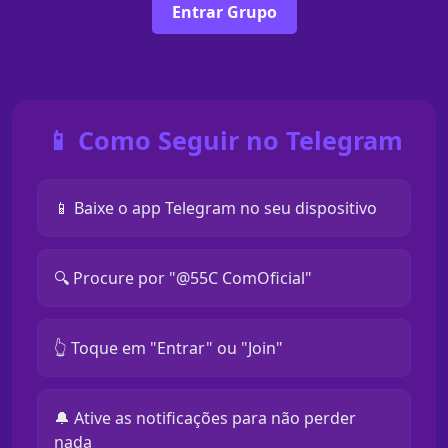
Entrar Grupo
📱 Como Seguir no Telegram
📱 Baixe o app Telegram no seu dispositivo
🔍 Procure por "@55C ComOficial"
👆 Toque em "Entrar" ou "Join"
🔔 Ative as notificações para não perder
nada