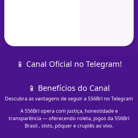
📱 Canal Oficial no Telegram!
📱 Benefícios do Canal
Descubra as vantagens de seguir a 556Brl no Telegram
A 556Brl opera com justiça, honestidade e
transparência — oferecendo roleta, jogos da 556Brl
Brasil , slots, pôquer e crupiês ao vivo.