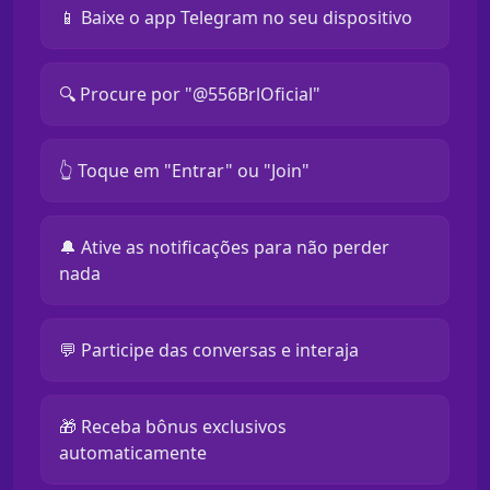
📱 Baixe o app Telegram no seu dispositivo
🔍 Procure por "@556BrlOficial"
👆 Toque em "Entrar" ou "Join"
🔔 Ative as notificações para não perder
nada
💬 Participe das conversas e interaja
🎁 Receba bônus exclusivos
automaticamente