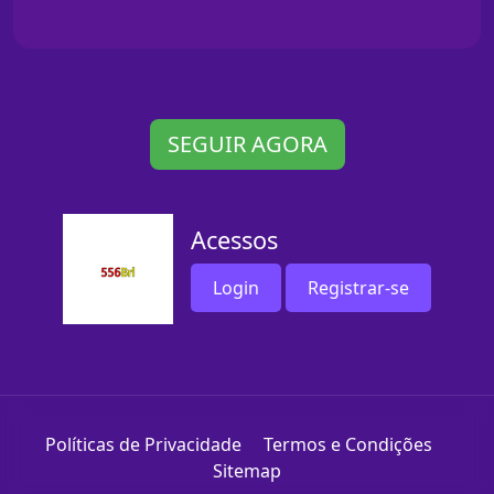
SEGUIR AGORA
Acessos
Login
Registrar-se
Políticas de Privacidade
Termos e Condições
Sitemap