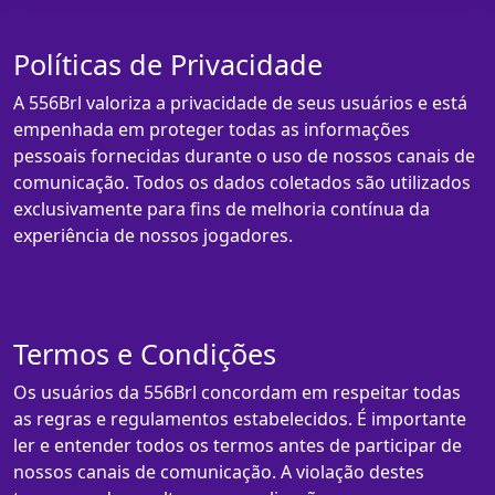
Políticas de Privacidade
A 556Brl valoriza a privacidade de seus usuários e está
empenhada em proteger todas as informações
pessoais fornecidas durante o uso de nossos canais de
comunicação. Todos os dados coletados são utilizados
exclusivamente para fins de melhoria contínua da
experiência de nossos jogadores.
Termos e Condições
Os usuários da 556Brl concordam em respeitar todas
as regras e regulamentos estabelecidos. É importante
ler e entender todos os termos antes de participar de
nossos canais de comunicação. A violação destes