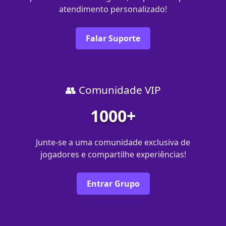
atendimento personalizado!
Falar Suporte
👥 Comunidade VIP
1000+
Junte-se a uma comunidade exclusiva de
jogadores e compartilhe experiências!
Entrar Grupo