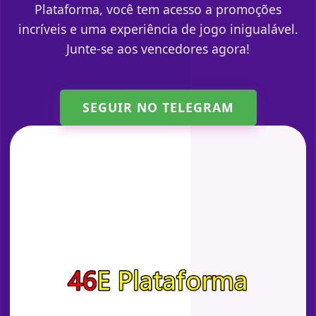
Plataforma, você tem acesso a promoções
incríveis e uma experiência de jogo inigualável.
Junte-se aos vencedores agora!
SEGUIR NO TELEGRAM