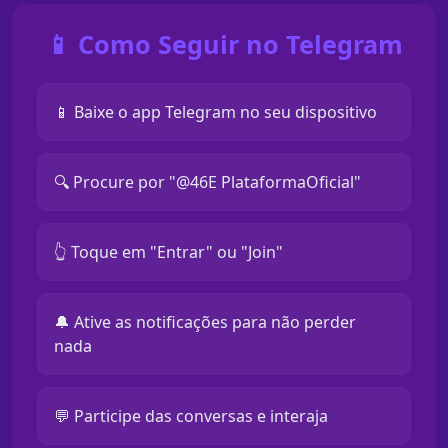
📱 Como Seguir no Telegram
📱 Baixe o app Telegram no seu dispositivo
🔍 Procure por "@46E PlataformaOficial"
👆 Toque em "Entrar" ou "Join"
🔔 Ative as notificações para não perder
nada
💬 Participe das conversas e interaja