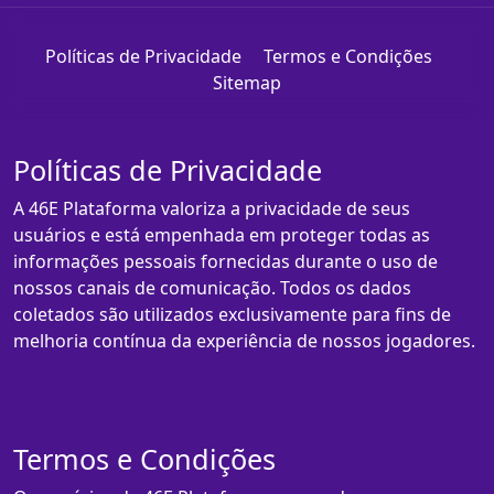
Políticas de Privacidade
Termos e Condições
Sitemap
Políticas de Privacidade
A 46E Plataforma valoriza a privacidade de seus
usuários e está empenhada em proteger todas as
informações pessoais fornecidas durante o uso de
nossos canais de comunicação. Todos os dados
coletados são utilizados exclusivamente para fins de
melhoria contínua da experiência de nossos jogadores.
Termos e Condições