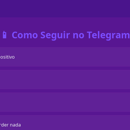
📱 Como Seguir no Telegram
ositivo
erder nada