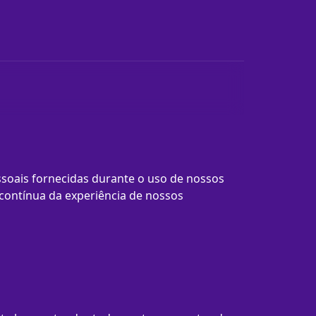
ssoais fornecidas durante o uso de nossos
 contínua da experiência de nossos