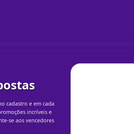
postas
no cadastro e em cada
promoções incríveis e
unte-se aos vencedores