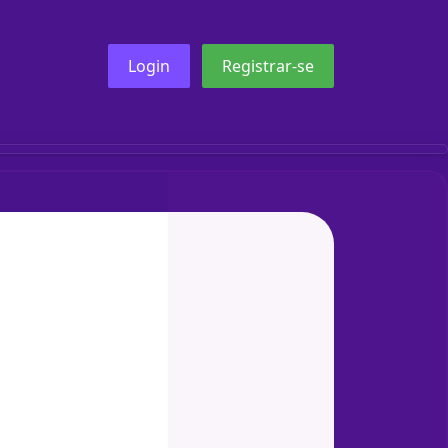
Login
Registrar-se