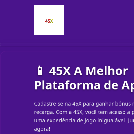
📱 45X A Melhor
Plataforma de A
Cadastre-se na 45X para ganhar bônus 
recarga. Com a 45X, você tem acesso a 
uma experiência de jogo inigualável. J
agora!