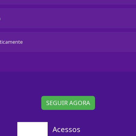
a
aticamente
SEGUIR AGORA
Acessos