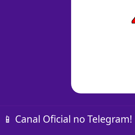
📱 Canal Oficial no Telegram!