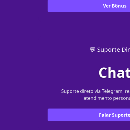
Ver Bônus
💬 Suporte Di
Cha
Suporte direto via Telegram, r
atendimento persona
Falar Suport