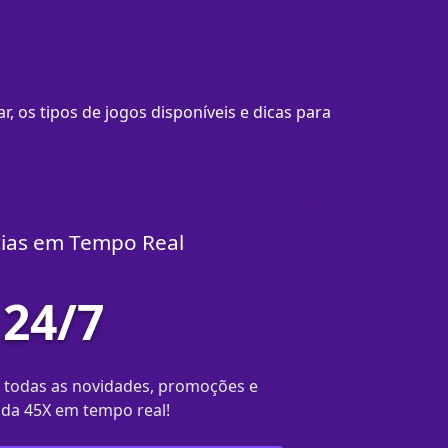
, os tipos de jogos disponíveis e dicas para
cias em Tempo Real
24/7
e todas as novidades, promoções e
 da 45X em tempo real!