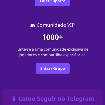
Falar Suporte
👥 Comunidade VIP
1000+
Junte-se a uma comunidade exclusiva de
jogadores e compartilhe experiências!
Entrar Grupo
📱 Como Seguir no Telegram