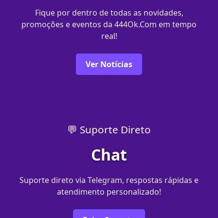
Fique por dentro de todas as novidades,
promoções e eventos da 444Ok.Com em tempo
real!
Ver Notícias
💬 Suporte Direto
Chat
Suporte direto via Telegram, respostas rápidas e
atendimento personalizado!