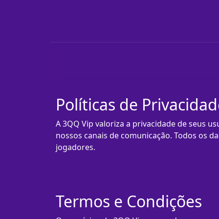
Políticas de Privacida
A 3QQ Vip valoriza a privacidade de seus u
nossos canais de comunicação. Todos os dad
jogadores.
Termos e Condições