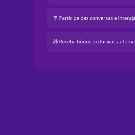
💬 Participe das conversas e interaj
🎁 Receba bônus exclusivos autom