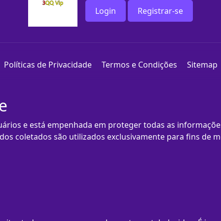
Login
Registrar-se
Políticas de Privacidade
Termos e Condições
Sitemap
de
suários e está empenhada em proteger todas as informaçõe
os coletados são utilizados exclusivamente para fins de m