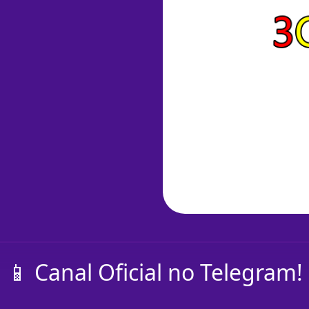
📱 Canal Oficial no Telegram!