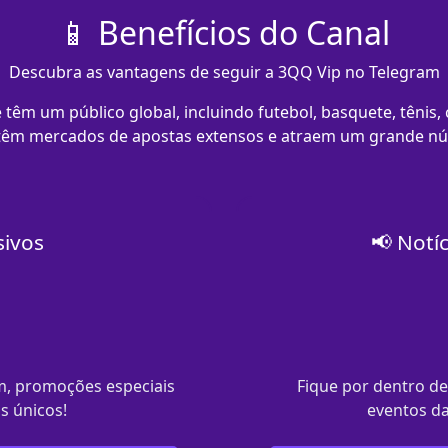
📱 Benefícios do Canal
Descubra as vantagens de seguir a 3QQ Vip no Telegram
têm um público global, incluindo futebol, basquete, tênis,
têm mercados de apostas extensos e atraem um grande n
sivos
📢 Notí
m, promoções especiais
Fique por dentro d
s únicos!
eventos d