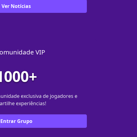
Ver Notícias
Comunidade VIP
1000+
unidade exclusiva de jogadores e
rtilhe experiências!
Entrar Grupo