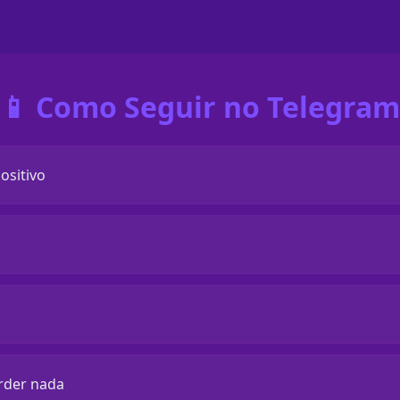
📱 Como Seguir no Telegram
ositivo
erder nada