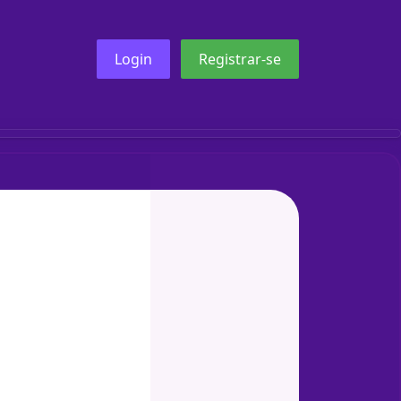
Login
Registrar-se