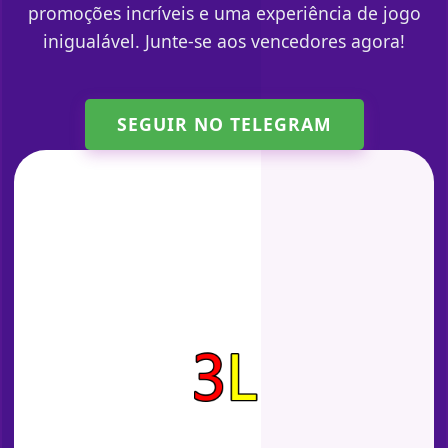
promoções incríveis e uma experiência de jogo
inigualável. Junte-se aos vencedores agora!
SEGUIR NO TELEGRAM