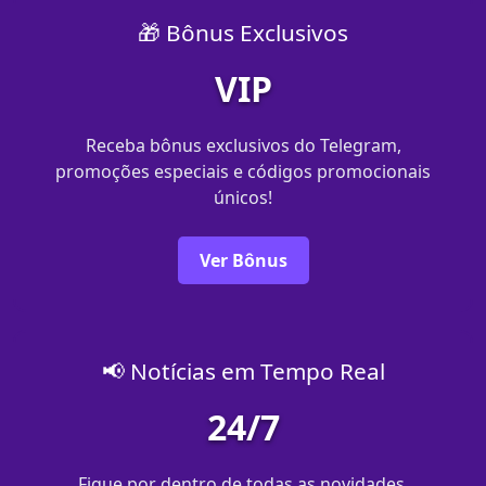
🎁 Bônus Exclusivos
VIP
Receba bônus exclusivos do Telegram,
promoções especiais e códigos promocionais
únicos!
Ver Bônus
📢 Notícias em Tempo Real
24/7
Fique por dentro de todas as novidades,