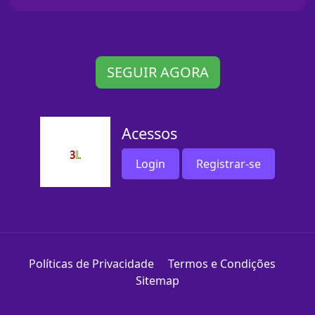
SEGUIR AGORA
Acessos
Login
Registrar-se
Políticas de Privacidade
Termos e Condições
Sitemap