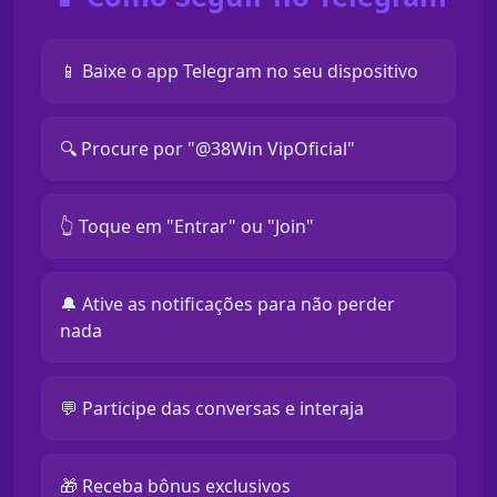
📱 Baixe o app Telegram no seu dispositivo
🔍 Procure por "@38Win VipOficial"
👆 Toque em "Entrar" ou "Join"
🔔 Ative as notificações para não perder
nada
💬 Participe das conversas e interaja
🎁 Receba bônus exclusivos