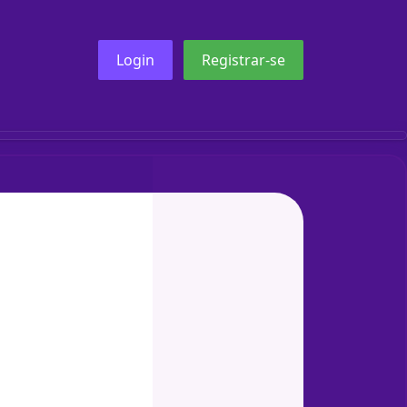
Login
Registrar-se