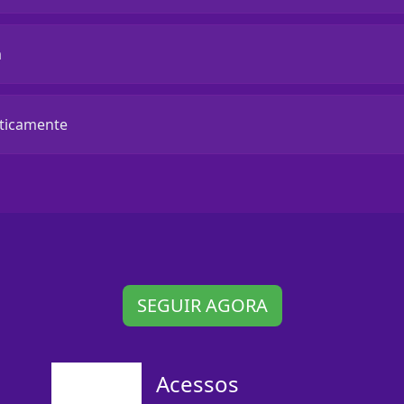
a
aticamente
SEGUIR AGORA
Acessos