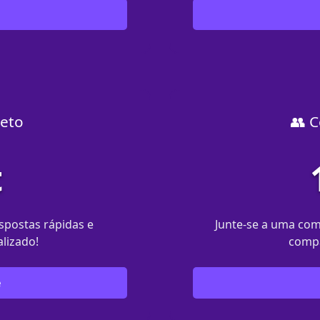
reto
👥 
t
espostas rápidas e
Junte-se a uma com
lizado!
compa
e