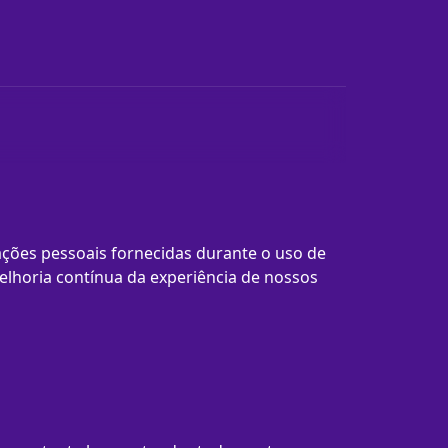
ações pessoais fornecidas durante o uso de
elhoria contínua da experiência de nossos