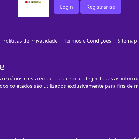
Login
Registrar-se
Políticas de Privacidade
Termos e Condições
Sitemap
de
us usuários e está empenhada em proteger todas as inform
os coletados são utilizados exclusivamente para fins de m