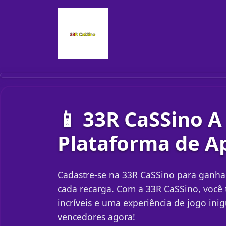
📱 33R CaSSino A
Plataforma de A
Cadastre-se na 33R CaSSino para ganha
cada recarga. Com a 33R CaSSino, você
incríveis e uma experiência de jogo inig
vencedores agora!