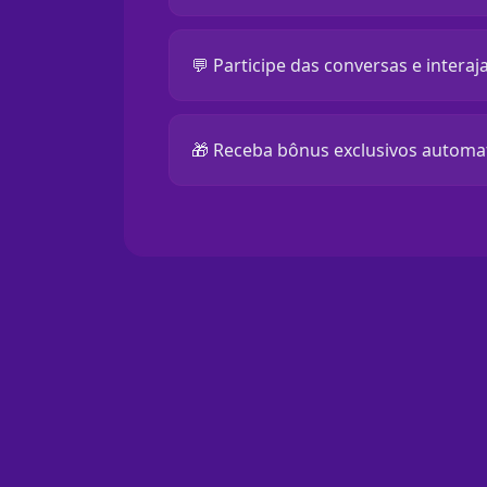
💬 Participe das conversas e interaj
🎁 Receba bônus exclusivos autom