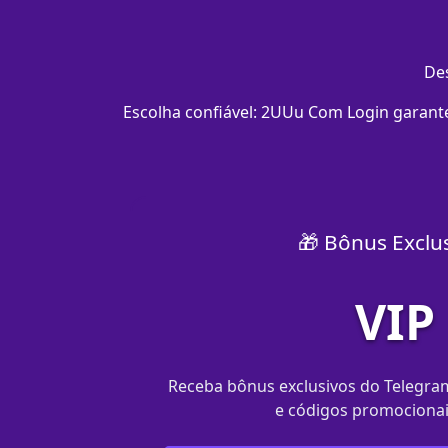
De
Escolha confiável: 2UUu Com Login garan
🎁 Bônus Exclu
VIP
Receba bônus exclusivos do Telegra
e códigos promocionai