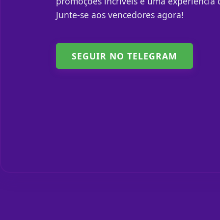
promoções incríveis e uma experiência d
Junte-se aos vencedores agora!
SEGUIR NO TELEGRAM