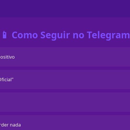
📱 Como Seguir no Telegram
ositivo
icial"
erder nada