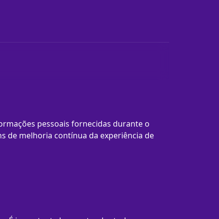
formações pessoais fornecidas durante o
ns de melhoria contínua da experiência de