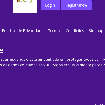
Login
Registrar-se
Políticas de Privacidade
Termos e Condições
Sitemap
de
e seus usuários e está empenhada em proteger todas as in
 os dados coletados são utilizados exclusivamente para fi