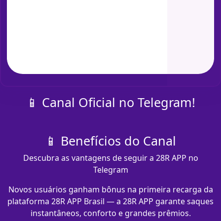
📱 Canal Oficial no Telegram!
📱 Benefícios do Canal
Descubra as vantagens de seguir a 28R APP no
Telegram
Novos usuários ganham bônus na primeira recarga da
plataforma 28R APP Brasil — a 28R APP garante saques
instantâneos, conforto e grandes prêmios.