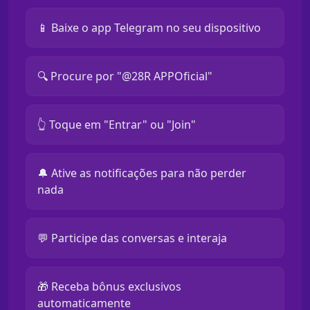
📱 Baixe o app Telegram no seu dispositivo
🔍 Procure por "@28R APPOficial"
👆 Toque em "Entrar" ou "Join"
🔔 Ative as notificações para não perder
nada
💬 Participe das conversas e interaja
🎁 Receba bônus exclusivos
automaticamente