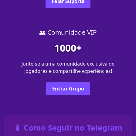
Falar Suporte
👥 Comunidade VIP
1000+
Junte-se a uma comunidade exclusiva de
jogadores e compartilhe experiências!
Entrar Grupo
📱 Como Seguir no Telegram