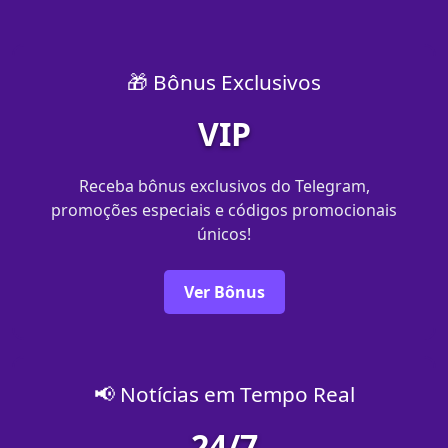
🎁 Bônus Exclusivos
VIP
Receba bônus exclusivos do Telegram,
promoções especiais e códigos promocionais
únicos!
Ver Bônus
📢 Notícias em Tempo Real
24/7