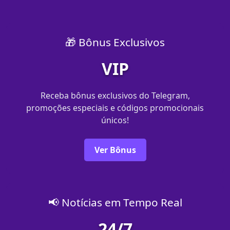
🎁 Bônus Exclusivos
VIP
Receba bônus exclusivos do Telegram,
promoções especiais e códigos promocionais
únicos!
Ver Bônus
📢 Notícias em Tempo Real
24/7