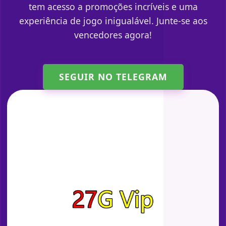
tem acesso a promoções incríveis e uma
experiência de jogo inigualável. Junte-se aos
vencedores agora!
SEGUIR NO TELEGRAM