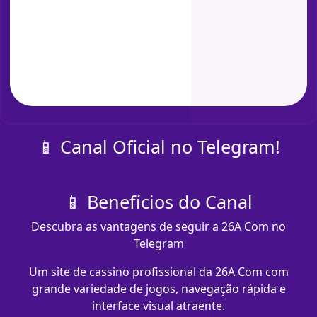
📱 Canal Oficial no Telegram!
📱 Benefícios do Canal
Descubra as vantagens de seguir a 26A Com no
Telegram
Um site de cassino profissional da 26A Com com
grande variedade de jogos, navegação rápida e
interface visual atraente.