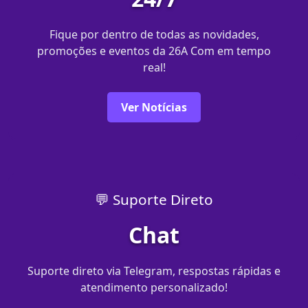
Fique por dentro de todas as novidades,
promoções e eventos da 26A Com em tempo
real!
Ver Notícias
💬 Suporte Direto
Chat
Suporte direto via Telegram, respostas rápidas e
atendimento personalizado!