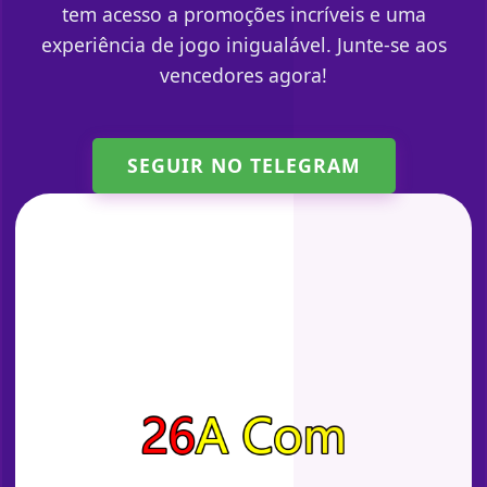
tem acesso a promoções incríveis e uma
experiência de jogo inigualável. Junte-se aos
vencedores agora!
SEGUIR NO TELEGRAM