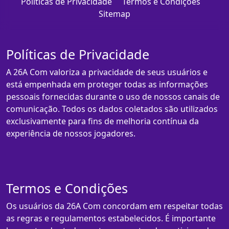
Políticas de Privacidade
Termos e Condições
Sitemap
Políticas de Privacidade
A 26A Com valoriza a privacidade de seus usuários e
está empenhada em proteger todas as informações
pessoais fornecidas durante o uso de nossos canais de
comunicação. Todos os dados coletados são utilizados
exclusivamente para fins de melhoria contínua da
experiência de nossos jogadores.
Termos e Condições
Os usuários da 26A Com concordam em respeitar todas
as regras e regulamentos estabelecidos. É importante