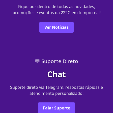
Fique por dentro de todas as novidades,
promoções e eventos da 222G em tempo real!
Ver Notícias
💬 Suporte Direto
Chat
Suporte direto via Telegram, respostas rápidas e
atendimento personalizado!
Falar Suporte