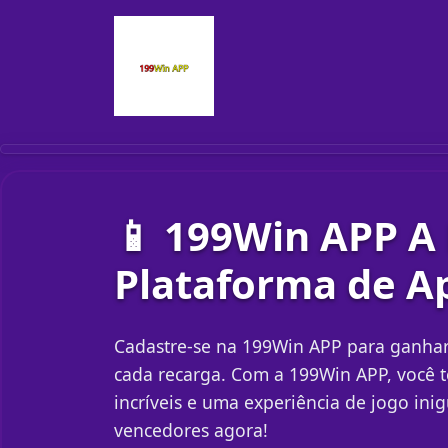
📱 199Win APP A
Plataforma de A
Cadastre-se na 199Win APP para ganha
cada recarga. Com a 199Win APP, você 
incríveis e uma experiência de jogo inig
vencedores agora!