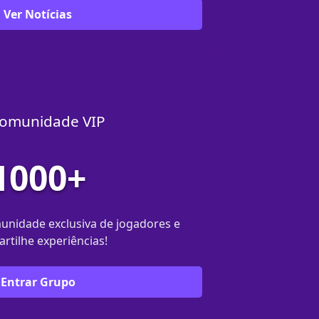
Ver Notícias
Comunidade VIP
1000+
unidade exclusiva de jogadores e
rtilhe experiências!
Entrar Grupo