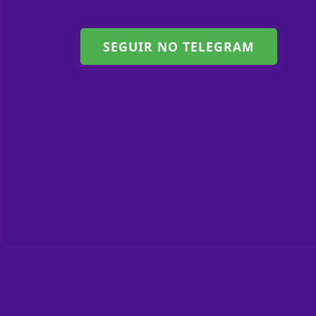
SEGUIR NO TELEGRAM