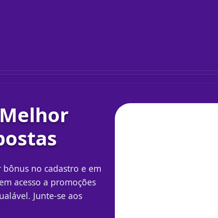
 Melhor
postas
r bônus no cadastro e em
tem acesso a promoções
ualável. Junte-se aos