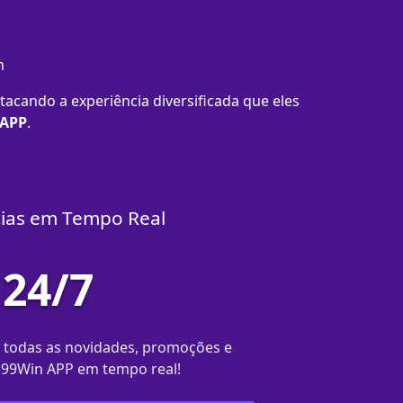
m
tacando a experiência diversificada que eles
 APP
.
cias em Tempo Real
24/7
e todas as novidades, promoções e
199Win APP em tempo real!