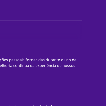
ções pessoais fornecidas durante o uso de
elhoria contínua da experiência de nossos