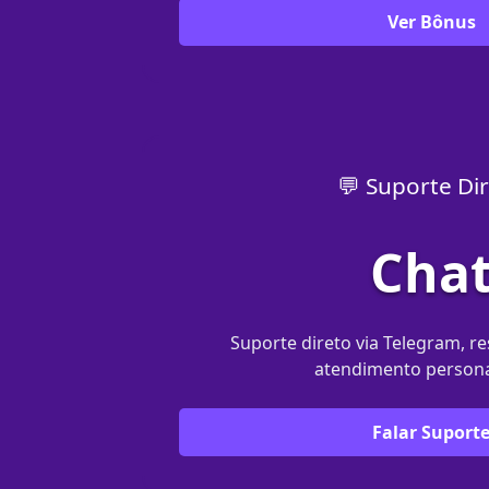
Ver Bônus
💬 Suporte Di
Cha
Suporte direto via Telegram, r
atendimento persona
Falar Suport