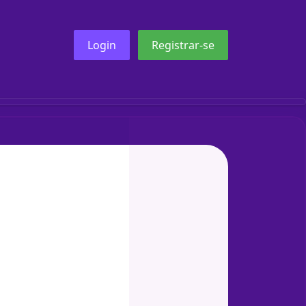
Login
Registrar-se