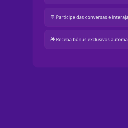
💬 Participe das conversas e interaj
🎁 Receba bônus exclusivos autom