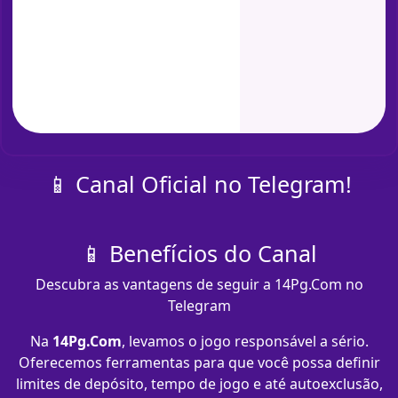
📱 Canal Oficial no Telegram!
📱 Benefícios do Canal
Descubra as vantagens de seguir a 14Pg.Com no
Telegram
Na
14Pg.Com
, levamos o jogo responsável a sério.
Oferecemos ferramentas para que você possa definir
limites de depósito, tempo de jogo e até autoexclusão,