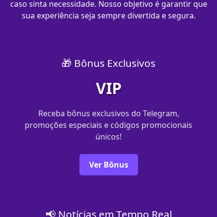
caso sinta necessidade. Nosso objetivo é garantir que
sua experiência seja sempre divertida e segura.
🎁 Bônus Exclusivos
VIP
Receba bônus exclusivos do Telegram,
promoções especiais e códigos promocionais
únicos!
Ver Bônus
📢 Notícias em Tempo Real