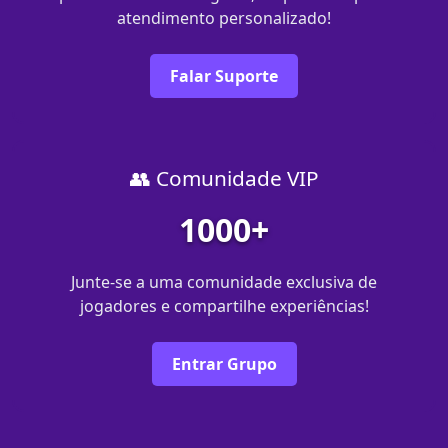
atendimento personalizado!
Falar Suporte
👥 Comunidade VIP
1000+
Junte-se a uma comunidade exclusiva de
jogadores e compartilhe experiências!
Entrar Grupo