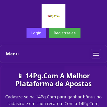
Login
Registrar-se
Menu
📱 14Pg.Com A Melhor
Plataforma de Apostas
Cadastre-se na 14Pg.Com para ganhar bônus no
cadastro e em cada recarga. Com a 14Pg.Com,