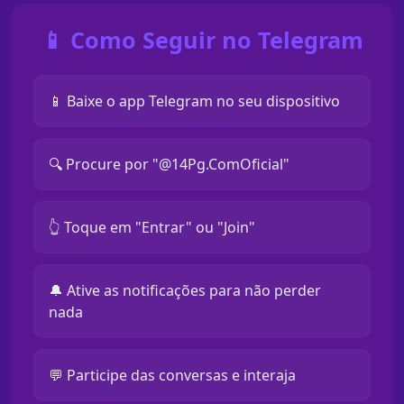
📱 Como Seguir no Telegram
📱 Baixe o app Telegram no seu dispositivo
🔍 Procure por "@14Pg.ComOficial"
👆 Toque em "Entrar" ou "Join"
🔔 Ative as notificações para não perder
nada
💬 Participe das conversas e interaja